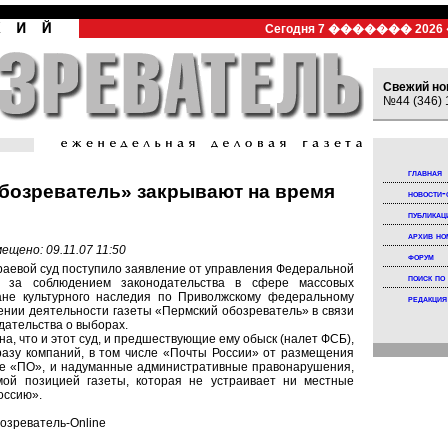
Сегодня
7 ������� 202
Свежий но
№44 (346) 
главная
бозреватель» закрывают на время
новости-
публикац
архив но
ещено: 09.11.07 11:50
форум
краевой суд поступило заявление от управления Федеральной
поиск по
 за соблюдением законодательства в сфере массовых
ане культурного наследия по Приволжскому федеральному
редакция
лении деятельности газеты «Пермский обозреватель» в связи
дательства о выборах.
а, что и этот суд, и предшествующие ему обыск (налет ФСБ),
сразу компаний, в том числе «Почты России» от размещения
же «ПО», и надуманные административные правонарушения,
мой позицией газеты, которая не устраивает ни местные
оссию».
озреватель-Online