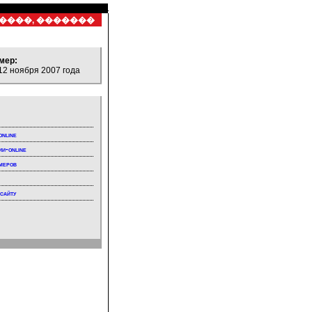
6 ����, �������
мер:
12 ноября 2007 года
online
ии-online
меров
 сайту