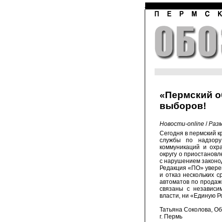
«Пермский о
выборов!
Новости-online
/
Разм
Сегодня в пермский 
службы по надзору
коммуникаций и охр
округу о приостанов
с нарушением законо
Редакция «ПО» уверен
и отказ нескольких 
автоматов по прода
связаны с независи
власти, ни «Единую Р
Татьяна Соколова, Об
г. Пермь