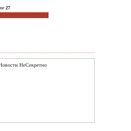
ine
27
Новости НеСекретно