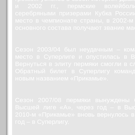
и 2002 гг., пермские волейболи
серебряными призерами Кубка России
место в чемпионате страны, в 2002-м 
основного состава получают звание ма
Сезон 2003/04 был неудачным – ком
место в Суперлиге и опустилась в 
Вернуться в элиту пермяки смогли в 
Обратный билет в Суперлигу коман
новым названием «Прикамье».
Сезон 2007/08 пермяки вынуждены 
Высшей лиге «А», через год – в Вы
2010-м «Прикамье» вновь вернулось в
год – в Суперлигу.