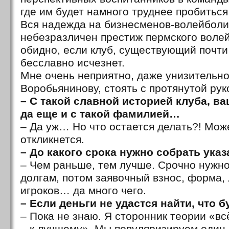
где им будет намного труднее пробить
Вся надежда на бизнесменов-волейболи
небезразличен престиж пермского волей
обидно, если клуб, существующий почти 
бесславно исчезнет.
Мне очень неприятно, даже унизительно,
Воробьянинову, стоять с протянутой ру
– С такой славной историей клуба, в
да еще и с такой фамилией…
– Да уж… Но что остается делать?! Може
откликнется.
– До какого срока нужно собрать ука
– Чем раньше, тем лучше. Срочно нужно
долгам, потом заявочный взнос, форма,
игроков… да много чего.
– Если деньги не удастся найти, что б
– Пока не знаю. Я сторонник теории «всё
– к лучшему». Мы популяризируем один