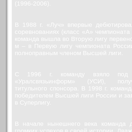
(1996-2006).
В 1988 г. «Луч» впервые дебютиров
соревнованиях (класс «А» чемпионата 
команда вышла во Вторую лигу первенс
м – в Первую лигу чемпионата Росси
полноправным членом Высшей лиги.
С 1996 г. команду взяло под
«Уралсвязьинформ» (УСИ), пол
титульного спонсора. В 1998 г. коман
победителем Высшей лиги России и за
в Суперлигу.
В начале нынешнего века команда 
громких успехов в своей истории. Дваж