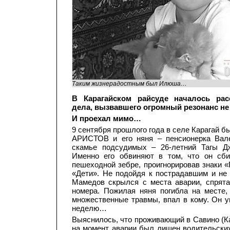
Таким жизнерадостным был Илюша…
В Карагайском райсуде началось рас
дела, вызвавшего огромный резонанс не 
И проехал мимо…
9 сентября прошлого года в селе Карагай б
АРИСТОВ и его няня – пенсионерка Ва
скамье подсудимых – 26-летний Тагы
Именно его обвиняют в том, что он сб
пешеходной зебре, проигнорировав знаки 
«Дети». Не подойдя к пострадавшим и не
Мамедов скрылся с места аварии, спрят
номера. Пожилая няня погибла на месте,
множественные травмы, впал в кому. Он у
неделю…
Выяснилось, что проживающий в Савино (К
на момент аварии был лишен водительских