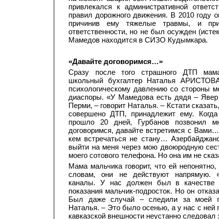
привлекался к административной ответс
правил дорожного движения. В 2010 году 
причинив ему тяжелые травмы, и при
ответственности, но не был осужден (истек
Мамедов находится в СИЗО Кудымкара.
«Давайте договоримся…»
Сразу после того страшного ДТП мам
школьный бухгалтер Наталья АРИСТОВА
психологическому давлению со стороны м
диаспоры. «У Мамедова есть дядя – Яве
Перми, – говорит Наталья. – Кстати сказать
совершено ДТП, принадлежит ему. Когд
прошло 20 дней, Гурбанов позвонил м
договоримся, давайте встретимся с Вами…»
кем встречаться не стану… Азербайджан
выйти на меня через мою двоюродную сес
моего сотового телефона. Но она им не сказ
Мама мальчика говорит, что ей непонятно, 
словам, они не действуют напрямую. 
каналы. У нас должен был в качестве
показания мальчик-подросток. Но он отказа
Был даже случай – следили за моей п
Наталья. – Это было осенью, а у нас с ней
кавказской внешности неустанно следовал з