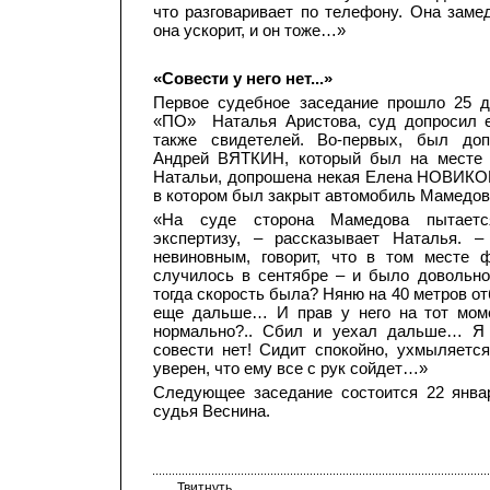
что разговаривает по телефону. Она замед
она ускорит, и он тоже…»
«Совести у него нет...»
Первое судебное заседание прошло 25 д
«ПО» Наталья Аристова, суд допросил е
также свидетелей. Во-первых, был до
Андрей ВЯТКИН, который был на месте 
Натальи, допрошена некая Елена НОВИКОВ
в котором был закрыт автомобиль Мамедов
«На суде сторона Мамедова пытаетс
экспертизу, – рассказывает Наталья. 
невиновным, говорит, что в том месте 
случилось в сентябре – и было довольно 
тогда скорость была? Няню на 40 метров о
еще дальше… И прав у него на тот моме
нормально?.. Сбил и уехал дальше… Я
совести нет! Сидит спокойно, ухмыляется
уверен, что ему все с рук сойдет…»
Следующее заседание состоится 22 янва
судья Веснина.
Твитнуть